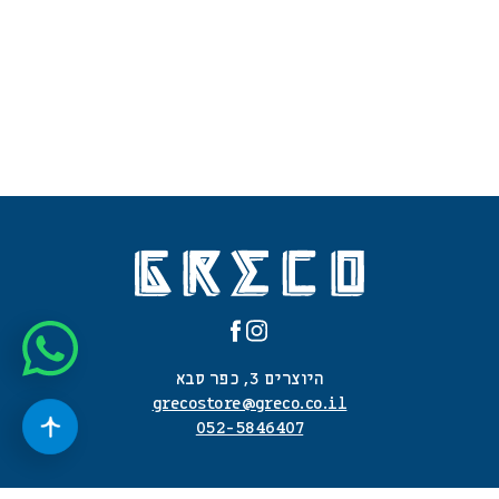
היוצרים 3, כפר סבא
grecostore@greco.co.il
052-5846407