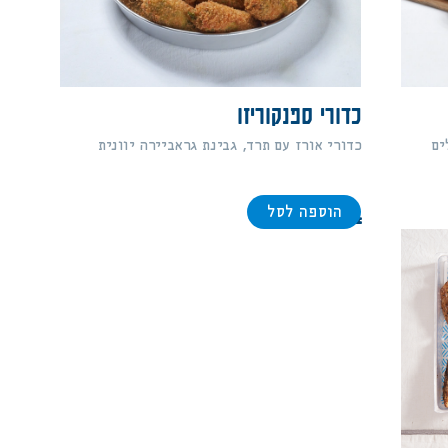
כדורי ספנקוריזו
ים
כדורי אורז עם תרד, גבינת גראביירה יוונית
הוספה לסל
164