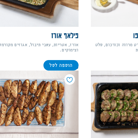
ו
פילאף אורז
ט מרווה וכורכום, סלט
אורז, אטריות, עשבי תיבול, אגוזים מקורמל
וצימוקים.
הוספה לסל
178