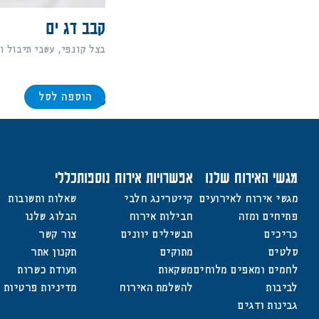
קבב דג ים
בצל קונפי, עשבי תיבול ו
הוספה לסל
288
מגשי האירוח שלנו
אפשרויות אירוח נוספות
כללי
מגשי אירוח לאירועים
קייטרינג חלבי
שאלות ותשובות
פתיחים ומזה
חבילות אירוח
הבלוג שלנו
כריכים
תבשילים יוונים
צור קשר
סלטים
מתוקים
תקנון אתר
לחמים ומאפים מלוחים
משקאות
תעודת כשרות
לביבות
להשלמת האירוח
מדיניות פרטיות
גבינות ודגים