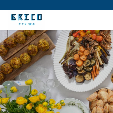
מש חדש/אורח
ון קלה ומהירה במיוחד. המשיכו למילוי
 מהיתרונות של משתמש רשום כבר עכשיו.
להרשמה