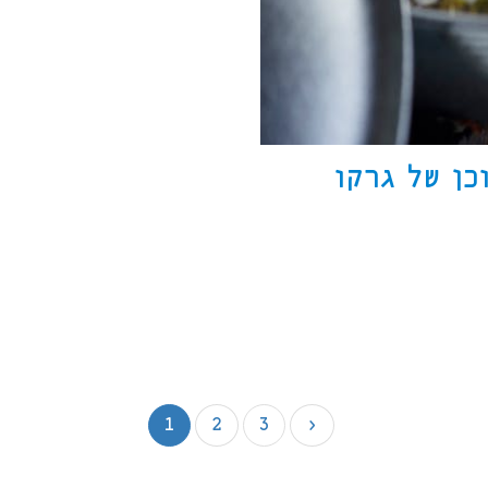
כן של גרקו
1
2
3
»