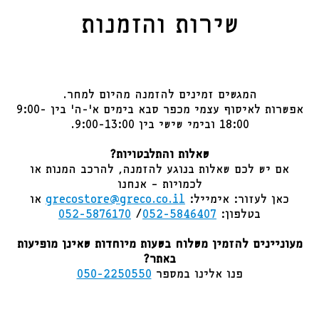
שירות והזמנות
המגשים זמינים להזמנה מהיום למחר.
אפשרות לאיסוף עצמי מכפר סבא בימים א'-ה' בין 9:00-
18:00 ובימי שישי בין 9:00-13:00.
שאלות והתלבטויות?
אם יש לכם שאלות בנוגע להזמנה, להרכב המנות או
לכמויות – אנחנו
כאן לעזור: אימייל:
grecostore@greco.co.il
או
בטלפון:
052-5846407
/
052-5876170
מעוניינים להזמין משלוח בשעות מיוחדות שאינן מופיעות
באתר?
פנו אלינו במספר
050-2250550