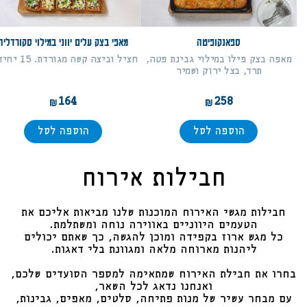
ספאנקופיטה
מאפי בצק עלים יווני במילוי סקורדליה
מאפה בצק פילו במילוי גבינת פטה,
חציל וביצה קשה מגורדת. 15 יחידות
תרד, בצל ירוק ושמיר
164
258
הוספה לסל
הוספה לסל
חבילות אירוח
חבילות מגשי האירוח המוכנות שלנו מביאות אליכם את
הטעמים היווניים באווירה נוחה ומשתלמת.
כל מגש ארוז בקפידה ומוכן להגשה, כך שאתם יכולים
ליהנות מארוחה מלאה ומגוונת בלי דאגות.
בחרו את חבילת האירוח שמתאימה למספר הסועדים שלכם,
ואנחנו נדאג לכל השאר,
עם מבחר עשיר של מנות פתיחה, סלטים, מאפים, גבינות,