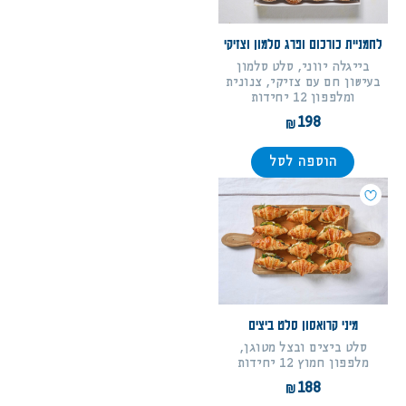
לחמניית כורכום ופרג סלמון וצזיקי
בייגלה יווני, סלט סלמון
בעישון חם עם צזיקי, צנונית
ומלפפון 12 יחידות
198
הוספה לסל
מיני קרואסון סלט ביצים
סלט ביצים ובצל מטוגן,
מלפפון חמוץ 12 יחידות
188