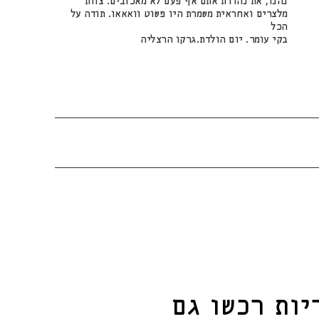
נהנו, את נהדרת אתם אף פעם לא מאכזבים. צוות
מלצרים ואחראית משמרת היו פשוט וואאאו. תודה על
הכל
בקי עומר. יום הולדת.גרקו הרצליה
יות
רכשו גם