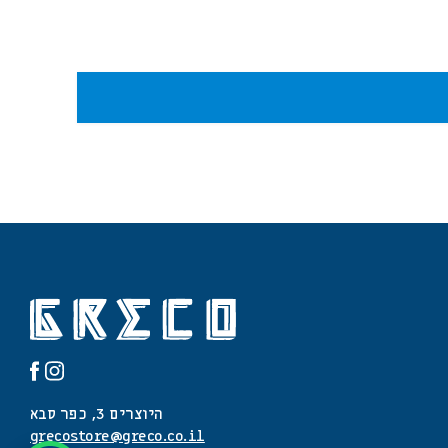
היוצרים 3, כפר סבא
grecostore@greco.co.il