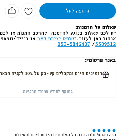
הוספה לסל
שאלות על הזמנות:
יש לכם שאלות בנוגע להזמנה, להרכב המנות או לכמו
אנחנו כאן לעזור. ב
טופס יצירת קשר
או בנייד/ווצאפ
052-5846407
/
5589512
באנר פרסומי:
מזמינים היום ומקבלים קש-בק של 10% לקניה הבאה באתר.
בתוקף לחודש ממועד הרכישה
היה מהמם! תודה רבה כל האורחים היו מרוצים והשירות