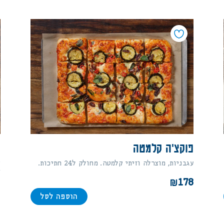
פוקצ'ה קלמטה
פ
עגבניות, מוצרלה וזיתי קלמטה. מחולק ל24 חתיכות.
ק
צ
178
8
הוספה לסל