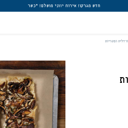
חדש מגרקו! אירוח יווני מושלם! *כשר
רדליה ופטריות
ברו
משת
אין מוצרים בעגלה
דאגנו לכם ליצירת חשב
פרטיכם ותוכלו ליהנות
ת
שכחתי סיסמה