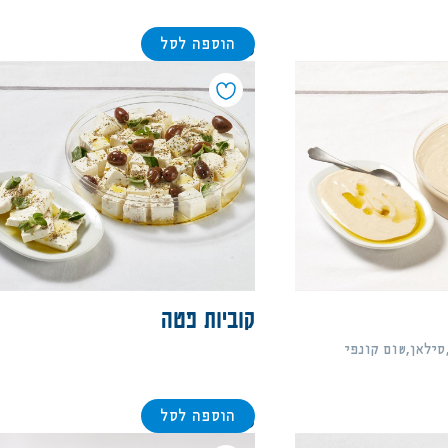
הוספה לסל
88
קוביות פטה
סילאן,שום קונפי
הוספה לסל
88