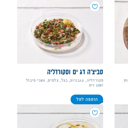
סביצ'ה דג ים וסקורדליה
וס
סקורדליה, עגבניות, בצל, צלפים, עשבי תיבול
ושמן זית
הוספה לסל
178