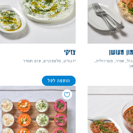
ון מעושן
צזיקי
גול, שמיר, פטרוזליה,
יוגורט, מלפפונים, שום ושמיר
ן
הוספה לסל
88