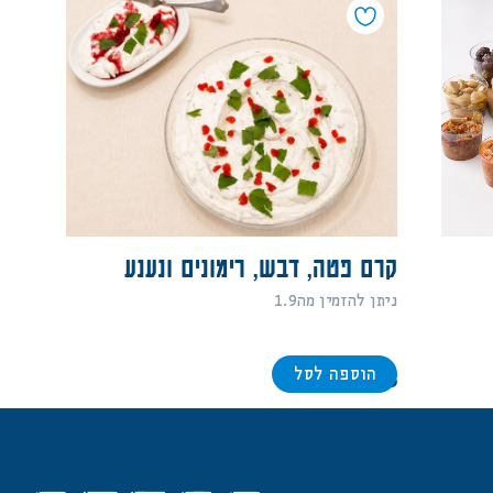
קרם פטה, דבש, רימונים ונענע
ניתן להזמין מה1.9
הוספה לסל
88