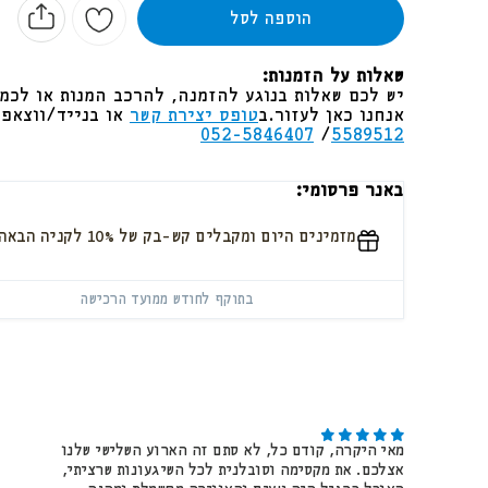
הוספה לסל
שאלות על הזמנות:
יש לכם שאלות בנוגע להזמנה, להרכב המנות או לכמו
אנחנו כאן לעזור. ב
טופס יצירת קשר
או בנייד/ווצאפ
052-5846407
/
5589512
באנר פרסומי:
מזמינים היום ומקבלים קש-בק של 10% לקניה הבאה באתר.
בתוקף לחודש ממועד הרכישה
מאי היקרה, קודם כל, לא סתם זה הארוע השלישי שלנו
אצלכם. את מקסימה וסובלנית לכל השיגעונות שרציתי,