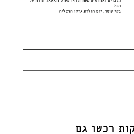
מלצרים ואחראית משמרת היו פשוט וואאאו. תודה על
הכל
בקי עומר. יום הולדת.גרקו הרצליה
ות
רכשו גם