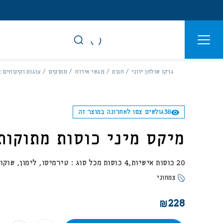
דלג לתוכן
דלג לסרגל הניווט
גרקו
לעמוד
פתיחת
פתיחת
מגשי
הפייסבוק
פתיחת
סגור
מועדפים
חלונית
אירוח
של
חלונית
למשתמש
משתמש
עגלה
גרקו
באינסטגרם
גרקו שולחן יווני
חנות
מגשי אירוח
מתוקים
עוגות וקינוחים 
מגשי
כבר רשומים? התח
אירוח
38
גולשים צפו לאחרונה במוצר זה
מיקס מיני כוסות מתוקות
20 כוסות אישיות,4 כוסות מכל סוג : טירמיסו, לימון, שוקולד ותות.
זכור אותי
צמחוני
228