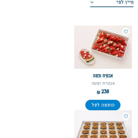
מיין לפי
משתמש חדש/אורח
מחיר מגבוה לנמוך
להרשמה
מחיר מנמוך לגבוה
סדר א-ב יורד
סדר א-ב עולה
אבטיח ופטה
אבטיח ופטה
238
הוספה לסל