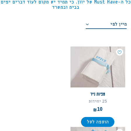
כל ה-Must Have של יוון. כי תמיד יש מקום לעוד דברים יפים
בבית ובמשרד
משתמש חדש/אורח
מיין לפי
להרשמה
מחיר מגבוה לנמוך
מחיר מנמוך לגבוה
סדר א-ב יורד
סדר א-ב עולה
מפיות נייר
25 יחידות
10
הוספה לסל