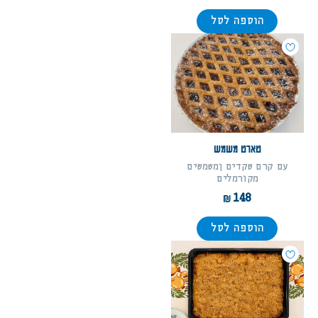
הוספה לסל
טארט משמש
עם קרם שקדים ןמשמשים
מקורמלים
148
הוספה לסל